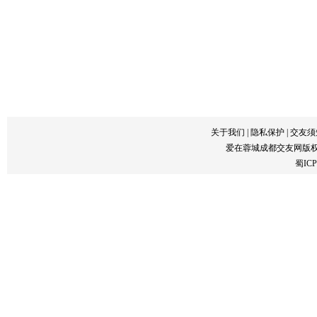
关于我们
|
隐私保护
|
交友须
爱在蓉城成都交友网版
蜀ICP