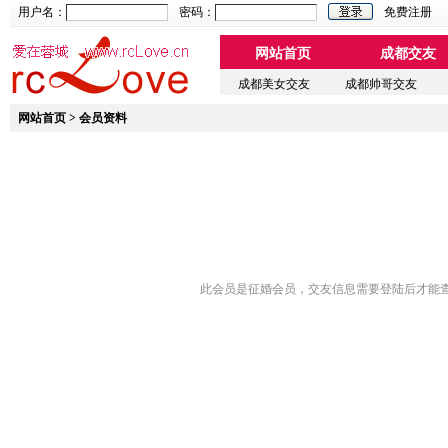
用户名：
密码：
免费注册
网站首页
成都交友
成都美女交友
成都帅哥交友
网站首页
> 会员资料
此会员是征婚会员，交友信息需要登陆后才能查