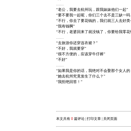
……
“老公，我要去杭州玩，跟我妹妹他们一起”
“要不要我一起呢，你们三个去不是三缺一吗
“不行，你去了要花钱的，我们就三人去好类~
“我有钱啊”
“不行，老婆回来了就没钱了，你要给我零花
……
“去旅游你还穿连衣裙？”
“不好，我就要穿”
“很不方便的，应该穿牛仔裤”
“不好”
……
“如果我是你的话，我绝对不会娶那个女人的
“她去杭州究竟发生了什么？”
“我拒绝回答！”
本文共有
0
篇评论 |
打印文章
|
关闭页面