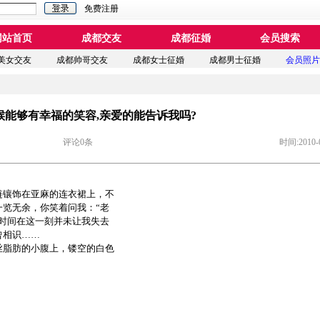
免费注册
网站首页
成都交友
成都征婚
会员搜索
美女交友
成都帅哥交友
成都女士征婚
成都男士征婚
会员照片
候能够有幸福的笑容,亲爱的能告诉我吗?
评论0条
时间:2010-
链镶饰在亚麻的连衣裙上，不
览无余，你笑着问我：“老
时间在这一刻并未让我失去
曾相识……
丝脂肪的小腹上，镂空的白色