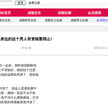
免费注册
网站首页
成都交友
成都征婚
会员搜索
美女交友
成都帅哥交友
成都女士征婚
成都男士征婚
会员照片
身边的这个男人有资格娶我么?
评论0条
时间:2011-
在一起的，那时候我刚刚失
在不理智的，很想找个过度，
被他的温厚给俘虏了，觉得他
时间了，他这人是朋友眼中
的算，感情一直是不冷不热
，由于没什么感情基础，又没
相依靠的情感被渐渐冲淡了，