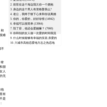
2.
前世在这个海边我欠你一个拥抱
(13015)
3.
身边的这个男人有资格娶我么?
(14381)
4.
老公，我终于狠下心来和你说离婚
了
5.
(13245)
你的，你爱的，好好珍惜
(14942)
6.
幸福可以很简单
(13964)
7.
毁了容，他还会爱她嘛？
(7660)
，和
8.
你和别的女人做一次爱的时间我流
很难
了1000cc的血
9.
什么时候能够有幸福的笑容,亲爱的
(16078)
能告诉我吗?
10.
六城市高校恋爱地方志之热恋地
(8213)
PK
(15065)
都不
一辈
和朋
女人
的无
着他
里有
不是
：