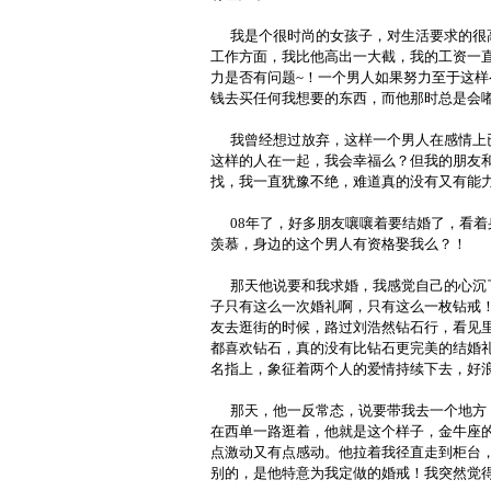
我是个很时尚的女孩子，对生活要求的很
工作方面，我比他高出一大截，我的工资一
力是否有问题~！一个男人如果努力至于这
钱去买任何我想要的东西，而他那时总是会嘟
我曾经想过放弃，这样一个男人在感情上已
这样的人在一起，我会幸福么？但我的朋友
找，我一直犹豫不绝，难道真的没有又有能
08年了，好多朋友嚷嚷着要结婚了，看着
羡慕，身边的这个男人有资格娶我么？！
那天他说要和我求婚，我感觉自己的心沉了
子只有这么一次婚礼啊，只有这么一枚钻戒
友去逛街的时候，路过刘浩然钻石行，看见
都喜欢钻石，真的没有比钻石更完美的结婚
名指上，象征着两个人的爱情持续下去，好浪
那天，他一反常态，说要带我去一个地方，
在西单一路逛着，他就是这个样子，金牛座
点激动又有点感动。他拉着我径直走到柜台
别的，是他特意为我定做的婚戒！我突然觉