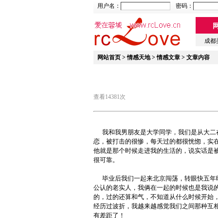
用户名：
密码：
成都
网站首页
>
情感天地
>
情感文章
> 文章内容
查看14381次
我和我男朋友是大学同学，我们是从大二
恋，被打击的很惨，每天过的都很恍惚，实
他就是那个时候走进我的生活的，说实话是
很可靠。
毕业后我们一起来北京闯荡，转眼快五年
公认的老实人，我俩在一起的时候也是我说
的，过的还算和气，不知道从什么时候开始
经历过波折，我越来越感觉我们之间那种互
有差距了！