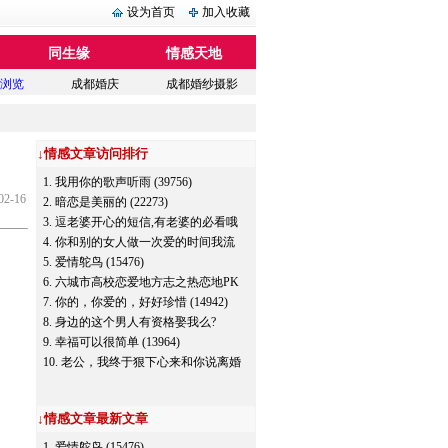
设为首页
加入收藏
同生缘
情感天地
浏览
成都婚庆
成都婚纱摄影
↓
情感文章访问排行
1.
我用你的歌声听雨
(39756)
02-16
2.
暗恋是美丽的
(22273)
3.
逗老婆开心的短信,有老婆的必看哦
(17664)
4.
你和别的女人做一次爱的时间我流
了1000cc的血
5.
爱情鸵鸟
(15476)
(16078)
6.
六城市高校恋爱地方志之热恋地PK
(15065)
7.
你的，你爱的，好好珍惜
(14942)
8.
身边的这个男人有资格娶我么?
(14381)
9.
幸福可以很简单
(13964)
10.
老公，我终于狠下心来和你说离婚
了
(13245)
↓
情感文章最新文章
1.
爱情鸵鸟
(15476)