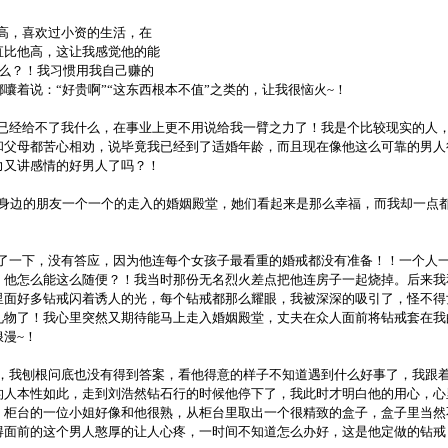
高，喜欢过小资的生活，在
直比他高，这让我感觉他的能
样么？！我习惯用我自己赚的
囔着说：“好贵啊”“这东西根本不值”之类的，让我很恼火~！
经给不了我什么，在事业上更不用说给我一臂之力了！我是个比较现实的人
和父母都苦心相劝，说毕竟我已经到了适婚年龄，而且现在像他这么可靠的男人
力又讲感情的好男人了吗？！
身边的朋友一个一个的走入的婚姻殿堂，她们看起来是那么幸福，而我却一点
一下，没有答应，因为他连每个女孩子最看重的婚戒都没有准备！！一个人
！他怎么能这么随便？！我当时那份无名烈火差点把他连房子一起烧掉。后来我
里面好多钻戒闪着诱人的光，每个钻戒都那么耀眼，我被深深的吸引了，怪不得
礼物了！我心里突然又期待能马上走入婚姻殿堂，丈夫在众人面前将钻戒套在我
漫~！
我刨根问底也没有得到答案，看他得意的样子不知道遇到什么好事了，我跟
的人本性如此，走到刘浩然钻石行的时候他停下了，我此时才明白他的用心，心
，柜台的一位小姐好像和他很熟，从柜台里取出一个很精致的盒子，盒子里当然
得面前的这个男人憨厚的让人心疼，一时间不知道怎么办好，这是他定做的钻戒